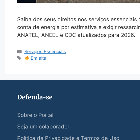
Saiba dos seus direitos nos serviços essenciais
conta de energia por estimativa e exigir ressarc
ANATEL, ANEEL e CDC atualizados para 2026.
Categorias
Serviços Essenciais
Tags
Em alta
Defenda-se
Sobre o Portal
Seja um colaborador
Política de Privacidade e Termos de Uso