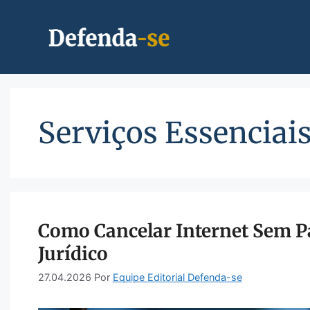
Pular
para
o
conteúdo
Serviços Essenciai
Como Cancelar Internet Sem Pa
Jurídico
27.04.2026
Por
Equipe Editorial Defenda-se