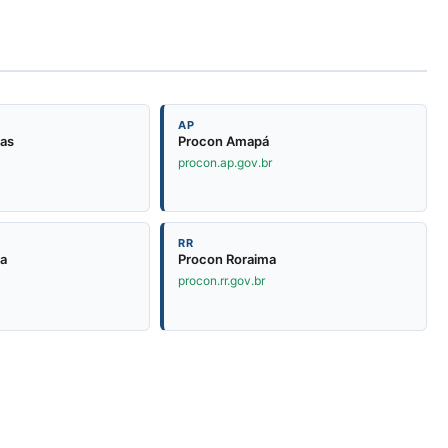
AP
as
Procon Amapá
procon.ap.gov.br
RR
ia
Procon Roraima
procon.rr.gov.br