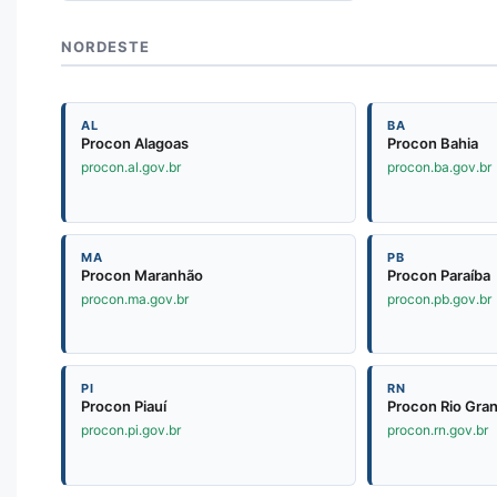
NORDESTE
AL
BA
Procon Alagoas
Procon Bahia
procon.al.gov.br
procon.ba.gov.br
MA
PB
Procon Maranhão
Procon Paraíba
procon.ma.gov.br
procon.pb.gov.br
PI
RN
Procon Piauí
Procon Rio Gra
procon.pi.gov.br
procon.rn.gov.br