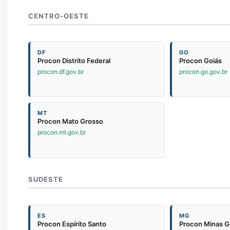
CENTRO-OESTE
DF
GO
Procon Distrito Federal
Procon Goiás
procon.df.gov.br
procon.go.gov.br
MT
Procon Mato Grosso
procon.mt.gov.br
SUDESTE
ES
MG
Procon Espírito Santo
Procon Minas G