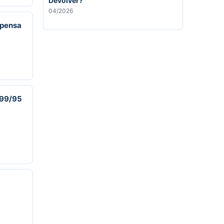
Devolver?
04/2026
spensa
099/95