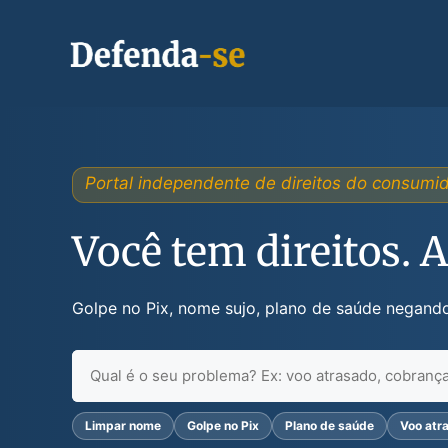
Pular
para
o
conteúdo
Portal independente de direitos do consumi
Você tem direitos. 
Golpe no Pix, nome sujo, plano de saúde negando
Pesquisar
Limpar nome
Golpe no Pix
Plano de saúde
Voo atr