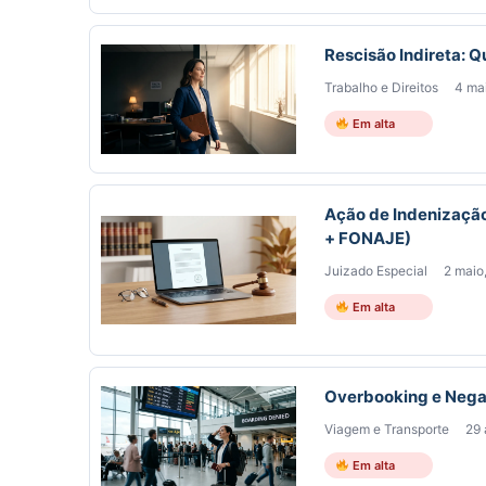
Rescisão Indireta: 
Trabalho e Direitos
4 ma
Em alta
Ação de Indenizaçã
+ FONAJE)
Juizado Especial
2 maio
Em alta
Overbooking e Negat
Viagem e Transporte
29 
Em alta