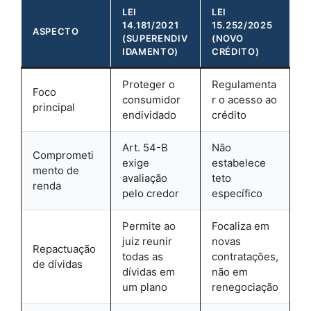
LEI
LEI
14.181/2021
15.252/2025
ASPECTO
(SUPERENDIV
(NOVO
IDAMENTO)
CRÉDITO)
Proteger o
Regulamenta
Foco
consumidor
r o acesso ao
principal
endividado
crédito
Art. 54-B
Não
Comprometi
exige
estabelece
mento de
avaliação
teto
renda
pelo credor
específico
Permite ao
Focaliza em
juiz reunir
novas
Repactuação
todas as
contratações,
de dívidas
dívidas em
não em
um plano
renegociação