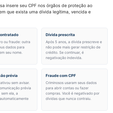
a insere seu CPF nos órgãos de proteção ao
em que exista uma dívida legítima, vencida e
contratado
Dívida prescrita
ro ou fraude: outra
Após 5 anos, a dívida prescreve e
eus dados para
não pode mais gerar restrição de
 em seu nome.
crédito. Se continuar, é
negativação indevida.
ção prévia
Fraude com CPF
tivou sem avisar.
Criminosos usaram seus dados
omunicação prévia
para abrir contas ou fazer
 sem ela, a
compras. Você é negativado por
 automaticamente
dívidas que nunca contraiu.